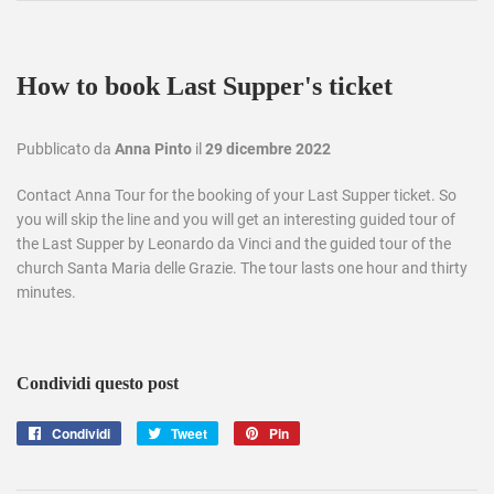
How to book Last Supper's ticket
Pubblicato da
Anna Pinto
il
29 dicembre 2022
Contact Anna Tour for the booking of your Last Supper ticket. So
you will skip the line and you will get an interesting guided tour of
the Last Supper by Leonardo da Vinci and the guided tour of the
church Santa Maria delle Grazie. The tour lasts one hour and thirty
minutes.
Condividi questo post
Condividi
Condividi
Tweet
Twitta
Pin
Pinna
su
su
su
Facebook
Twitter
Pinterest