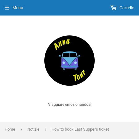
Menu
Carrello
Viaggiare emozionandosi
›
›
Home
Notizie
How to book Last Supper's ticket