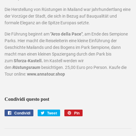
Die Herstellung von Rüstungen in Mailand war jahrhundertlang eine
der Vorzüge der Stadt, die sich in Bezug auf Bauqualität und
formale Eleganz an die Spitze Europas setzte.
Die Führung beginnt am
"Arco della Pace"
, am Ende des Sempione
Parks. Hier macht die Reiseleiterin eine kleine Einführung der
Geschichte Mailands und des Bogens im Park Sempione, dann
macht man einen kleinen Spaziergang durch den Park bis
zum
Sforza-Kastell.
Im Kastell werden wir
den
Rüstungsraum
besichtigen. 25,00 Euro pro Person. Kaufe die
Tour online:
www.annatour.shop
Condividi questo post
Condividi
Condividi
Tweet
Twitta
Pin
Pinna
su
su
su
Facebook
Twitter
Pinterest